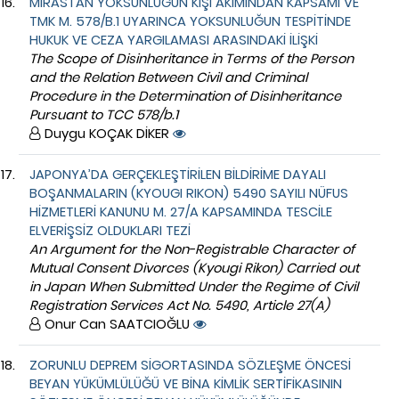
MİRASTAN YOKSUNLUĞUN KİŞİ AKIMINDAN KAPSAMI VE
TMK M. 578/B.1 UYARINCA YOKSUNLUĞUN TESPİTİNDE
HUKUK VE CEZA YARGILAMASI ARASINDAKİ İLİŞKİ
The Scope of Disinheritance in Terms of the Person
and the Relation Between Civil and Criminal
Procedure in the Determination of Disinheritance
Pursuant to TCC 578/b.1
Duygu KOÇAK DİKER
JAPONYA’DA GERÇEKLEŞTİRİLEN BİLDİRİME DAYALI
BOŞANMALARIN (KYOUGI RIKON) 5490 SAYILI NÜFUS
HİZMETLERİ KANUNU M. 27/A KAPSAMINDA TESCİLE
ELVERİŞSİZ OLDUKLARI TEZİ
An Argument for the Non-Registrable Character of
Mutual Consent Divorces (Kyougi Rikon) Carried out
in Japan When Submitted Under the Regime of Civil
Registration Services Act No. 5490, Article 27(A)
Onur Can SAATCIOĞLU
ZORUNLU DEPREM SİGORTASINDA SÖZLEŞME ÖNCESİ
BEYAN YÜKÜMLÜLÜĞÜ VE BİNA KİMLİK SERTİFİKASININ